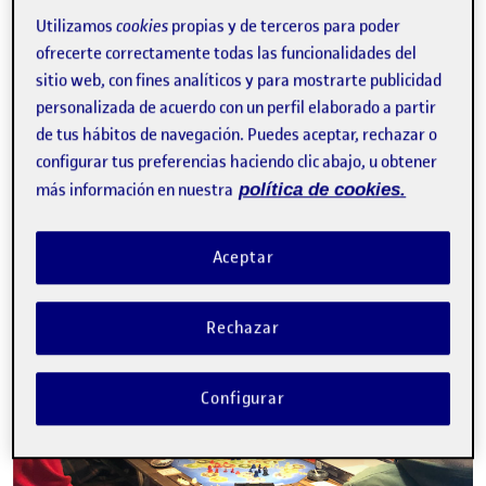
actuales y especulando sobre la creación de nuevos híbridos.
Utilizamos
cookies
propias y de terceros para poder
Una aplicación con
tecnología de pantalla Holográfica
e
ofrecerte correctamente todas las funcionalidades del
3
interfaz haptica
o en su defecto para plataformas digitales,
sitio web, con fines analíticos y para mostrarte publicidad
dotada con distintos
recursos enfocadas a los juegos NFT
con un interfaz interactivo y resolutivo de la problemática
personalizada de acuerdo con un perfil elaborado a partir
hallada en esta comunidad.
de tus hábitos de navegación. Puedes aceptar, rechazar o
configurar tus preferencias haciendo clic abajo, u obtener
más información en nuestra
política de cookies.
Aceptar
Rechazar
Configurar