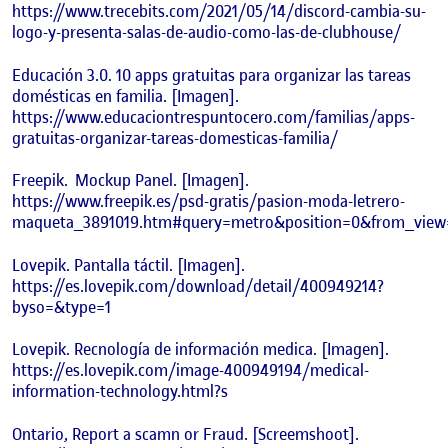
https://www.trecebits.com/2021/05/14/discord-cambia-su-
logo-y-presenta-salas-de-audio-como-las-de-clubhouse/
Educación 3.0. 10 apps gratuitas para organizar las tareas
domésticas en familia. [Imagen].
https://www.educaciontrespuntocero.com/familias/apps-
gratuitas-organizar-tareas-domesticas-familia/
Freepik.
Mockup Panel. [Imagen].
https://www.freepik.es/psd-gratis/pasion-moda-letrero-
maqueta_3891019.htm#query=metro&position=0&from_view
Lovepik. Pantalla táctil. [Imagen].
https://es.lovepik.com/download/detail/400949214?
byso=&type=1
Lovepik. Recnología de información medica. [Imagen].
https://es.lovepik.com/image-400949194/medical-
information-technology.html?s
Ontario, Report a scamn or Fraud. [Screemshoot].