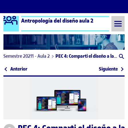
Logo Ágora
Antropología del diseño aula 2
Saltar al contenido
Semestre 20211 - Aula 2
PEC 4: Comparti el diseño a la comunidad
Navegación de entradas
: PEC 4 – Compartir el diseño
: Com
Anterior
Siguiente
Publicado por