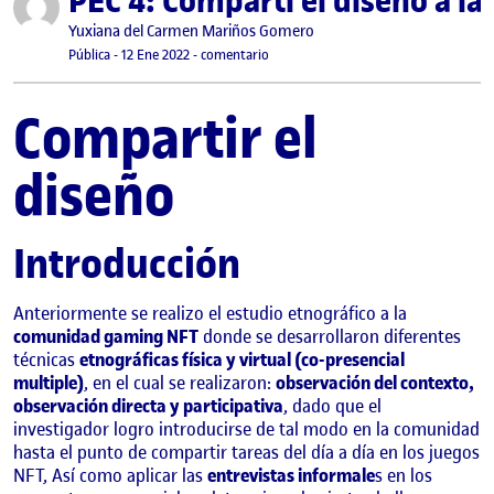
PEC 4: Comparti el diseño a l
Publicado por
Yuxiana del Carmen Mariños Gomero
Visibilidad:
Fecha de publicación
24 enero, 2023 2:02 am
en PEC 4: Comparti el diseño a la com
Pública
-
12 Ene 2022
-
comentario
Compartir el
diseño
Introducción
Anteriormente se realizo el estudio etnográfico a la
comunidad gaming NFT
donde se desarrollaron diferentes
técnicas
etnográficas física y virtual (co-presencial
multiple)
, en el cual se realizaron:
observación del contexto,
observación directa y participativa
, dado que el
investigador logro introducirse de tal modo en la comunidad
hasta el punto de compartir tareas del día a día en los juegos
NFT, Así como aplicar las
entrevistas informale
s en los