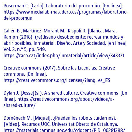
Boserman C. [Carla]. Laboratorio del procomún. [En línea].
https://www.medialab-matadero.es/programas/laboratorio-
del-procomun
Callén B., Martínez
Morant M., Rispoli R. [Blanca, Mara,
Ramon (2018). (re)diseño desobediente: recrear mundos y
abrir posibles, Inmaterial. Diseño, Arte y Sociedad, [en línea]
Vol. 3, n.º 5, pp. 5-19,
https://raco.cat/index.php/Inmaterial/article/view/343371
Creative commons (2017). Sobre las Licencias, Creative
commons. [En línea].
https://creativecommons.org/licenses/?lang=es_ES
Dylan J. [Jesse](sf). A shared culture, Creative commons
[En
línea]. https://creativecommons.org/about/videos/a-
shared-culture/
Domènech M. [Miquel]. ¿Pueden los robots cuidarnos?.
[Vídeo]. Recursos UOC, Universitat Oberta de Catalunya.
https://materials.campus.uoc.edu/cdocent/PID_00281388/