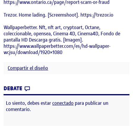
https://www.ontario.ca/page/report-scam-or-fraud
Trezor. Home lading. [Screemshoot]. https://trezor.io
Wallpaperbetter. Nft, nft art, cryptoart, Octane,
coleccionable, opensea, Cinema 4D, Cinema4D, Fondo de
pantalla HD Descarga gratis. [Imagen].
https://www.wallpaperbetter.com/es/hd-wallpaper-
wcjsu/download/1920×1080
Compartir el diseño
CONTRIBUTION
0
EN PEC 4: COMPARTI EL DISEÑO A LA CO
DEBATE
Lo siento, debes estar
conectado
para publicar un
comentario.