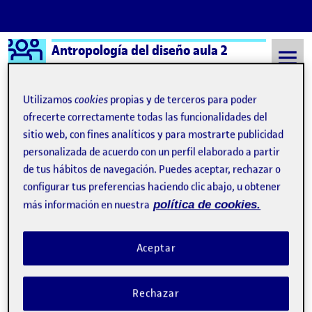
Logo Ágora
Antropología del diseño aula 2
Saltar al contenido
Utilizamos
cookies
propias y de terceros para poder
ofrecerte correctamente todas las funcionalidades del
sitio web, con fines analíticos y para mostrarte publicidad
Semestre 20211 - Aula 2
4 Enero, 2022
personalizada de acuerdo con un perfil elaborado a partir
4 Enero, 2022
de tus hábitos de navegación. Puedes aceptar, rechazar o
configurar tus preferencias haciendo clic abajo, u obtener
más información en nuestra
política de cookies.
PEC 4 – Compartir el diseño
Publicado por
Publicado por
Mónica Segarra Pérez
Visibilidad:
Fecha de publicación
6 enero, 2022 11:34 am
en PEC 4 – Compartir el diseño
Pública
-
4 Ene 2022
-
3 comentarios
Aceptar
Rechazar