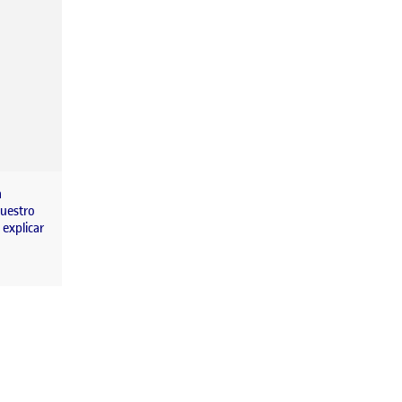
n
nuestro
 explicar