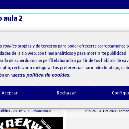
 aula 2
ActiFolios
Ay
os
cookies
propias y de terceros para poder ofrecerte correctamente t
dades del sitio web, con fines analíticos y para mostrarte publicidad
zada de acuerdo con un perfil elaborado a partir de tus hábitos de na
eptar, rechazar o configurar tus preferencias haciendo clic abajo, u 
ón en nuestra
política de cookies.
Aceptar
Rechazar
Configu
Fase 1: Definir una comunidad
o por
Publicado por
Publicado por
Publicado por
Laura Garre Bernabé
Shady Capel Carvajal
po
Visibilidad:
Fecha de publicación
en Fase 1: Definir una comunidad
Visibilidad:
Fecha de publicació
28 octub
Pública
-
28 Oct 2021
-
comentario
Pública
-
28 Oct 2021
-
comen