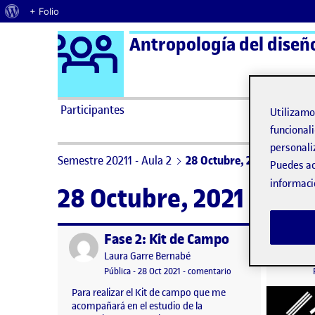
Acerca de WordPress
+ Folio
Logo Ágora
Antropología del diseño
Saltar al contenido
Participantes
Utilizam
funcionali
personali
Semestre 20211 - Aula 2
28 Octubre, 2021
Puedes ac
informaci
28 Octubre, 2021
Fase 2: Kit de Campo
Publicado por
Publicad
Publicado por
Laura Garre Bernabé
Visibilidad:
Fecha de publicación
en Fase 2: Kit de Cam
Pública
-
28 Oct 2021
-
comentario
Para realizar el Kit de campo que me
acompañará en el estudio de la