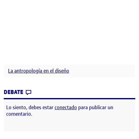
La antropología en el diseño
CONTRIBUTION
0
EN PEC 1. ANTROPOLOGÍA EN EL DISEÑO Y
DEBATE
Lo siento, debes estar
conectado
para publicar un
comentario.