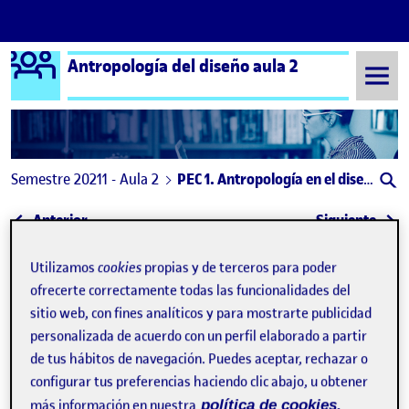
Logo Ágora
Antropología del diseño aula 2
Saltar al contenido
Semestre 20211 - Aula 2
PEC 1. Antropología en el diseño y la pulsera de mi sobrina
Navegación de entradas
: La antropología en el diseño
: Est
Anterior
Siguiente
PEC 1. Antropología en el dise
Publicado por
Utilizamos
cookies
propias y de terceros para poder
ofrecerte correctamente todas las funcionalidades del
Publicado por
Mónica Segarra Pérez
sitio web, con fines analíticos y para mostrarte publicidad
Visibilidad:
Fecha de publicación
en PEC 1. Antropología en el diseño y la
Pública
-
6 Oct 2021
-
comentario
personalizada de acuerdo con un perfil elaborado a partir
de tus hábitos de navegación. Puedes aceptar, rechazar o
Hola a todas y todos,
configurar tus preferencias haciendo clic abajo, u obtener
más información en nuestra
política de cookies.