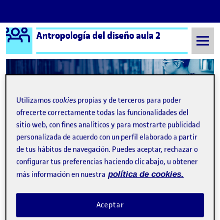
Logo Ágora
Antropología del diseño aula 2
Saltar al contenido
Semestre 20211 - Aula 2
4 Octubre, 2021
Utilizamos
cookies
propias y de terceros para poder
ofrecerte correctamente todas las funcionalidades del
4 Octubre, 2021
sitio web, con fines analíticos y para mostrarte publicidad
personalizada de acuerdo con un perfil elaborado a partir
de tus hábitos de navegación. Puedes aceptar, rechazar o
PEC 1. La antropología en el diseño. «El abanico».
Publicado por
configurar tus preferencias haciendo clic abajo, u obtener
Publicado por
Marina Garbagnati Espinal
Visibilidad:
Fecha de publicación
en PEC 1. La antropología en el di
Pública
-
4 Oct 2021
-
6 comentarios
más información en nuestra
política de cookies.
Aceptar