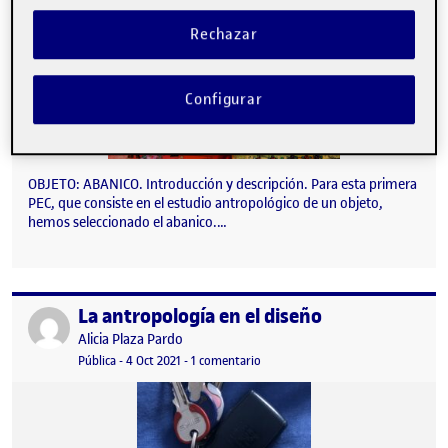
Rechazar
Configurar
OBJETO: ABANICO. Introducción y descripción. Para esta primera
PEC, que consiste en el estudio antropológico de un objeto,
hemos seleccionado el abanico.…
La antropología en el diseño
Publicado por
Publicado por
Alicia Plaza Pardo
Visibilidad:
Fecha de publicación
en La antropología en el diseño
Pública
-
4 Oct 2021
-
1 comentario