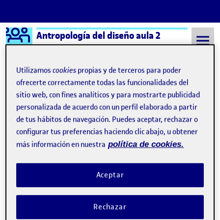
Logo Ágora
Antropología del diseño aula 2
Saltar al contenido
Utilizamos
cookies
propias y de terceros para poder
ofrecerte correctamente todas las funcionalidades del
sitio web, con fines analíticos y para mostrarte publicidad
Semestre 20211 - Aula 2
Marta Regalón Martínez
personalizada de acuerdo con un perfil elaborado a partir
Marta Regalón Martínez
de tus hábitos de navegación. Puedes aceptar, rechazar o
configurar tus preferencias haciendo clic abajo, u obtener
más información en nuestra
política de cookies.
Sin título
Publicado por
Publicado por
Marta Regalón Martínez
Aceptar
Visibilidad:
Fecha de publicación
en Sin título
Pública
-
27 Sep 2021
-
comentario
CONTRIBUTION
0
EN SIN TÍTULO
DEBATE
Rechazar