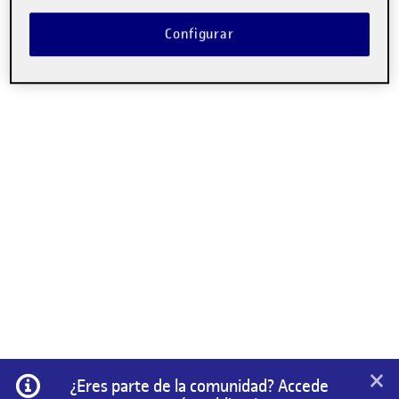
No hay comentarios.
Configurar
Lo siento, debes estar
conectado
para publicar un
comentario.
×
Información
¿Eres parte de la comunidad? Accede